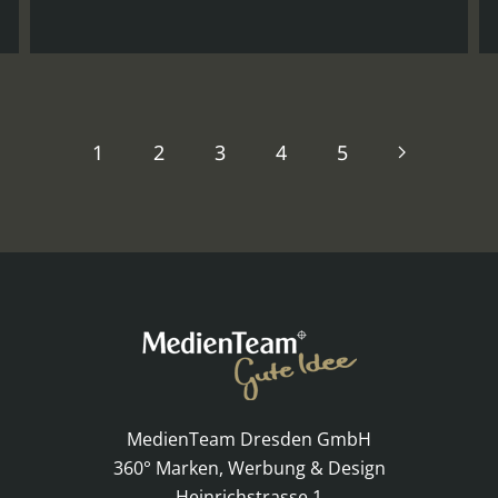
1
2
3
4
5
MedienTeam Dresden GmbH
360° Marken, Werbung & Design
Heinrichstrasse 1