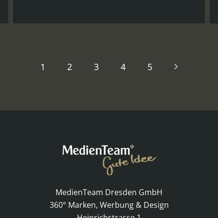
1
2
3
4
5
MedienTeam Dresden GmbH
360° Marken, Werbung & Design
Heinrichstrasse 1