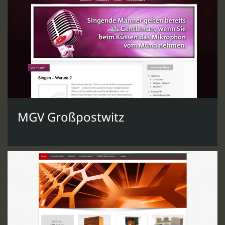
MGV Großpostwitz