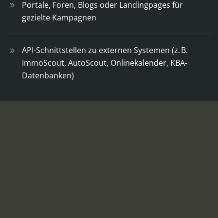
Portale, Foren, Blogs oder Landingpages für
gezielte Kampagnen
API-Schnittstellen zu externen Systemen (z. B.
ImmoScout, AutoScout, Onlinekalender, KBA-
Datenbanken)
Was Sie davon haben
Wir entwickeln maßgeschneiderte Webseiten und
leistungsstarke E-Commerce-Lösungen, die Ihre
digitale Präsenz stärken und Besucher in Kunden
verwandeln. Dabei verbinden wir modernes Screen-
Design mit zukunftssicherer Technik und nahtlosen