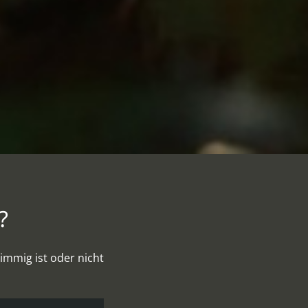
?
immig ist oder nicht