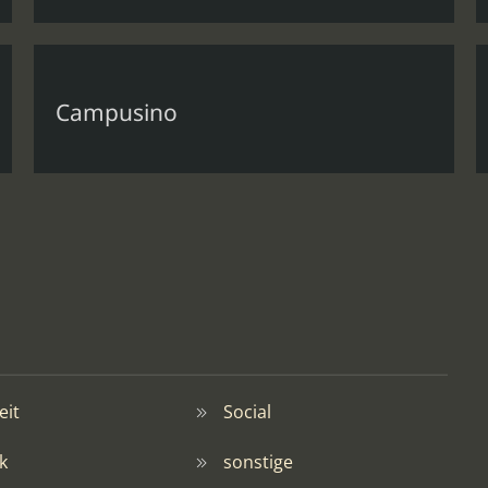
Campusino
it
Social
k
sonstige